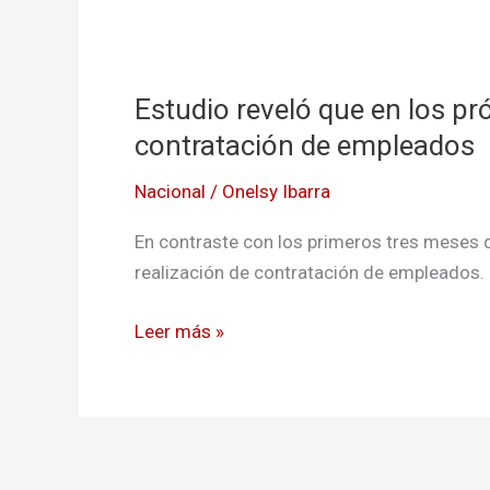
Estudio
reveló
Estudio reveló que en los p
que
en
contratación de empleados
los
Nacional
/
Onelsy Ibarra
próximos
3
En contraste con los primeros tres meses d
meses
realización de contratación de empleados.
disminuirá
la
Leer más »
contratación
de
empleados