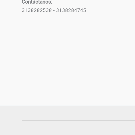
Contáctanos:
3138282538 - 3138284745