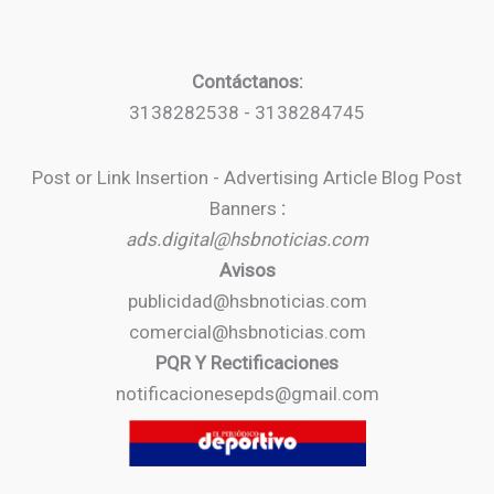
Contáctanos:
3138282538 - 3138284745
Post or Link Insertion - Advertising Article Blog Post
Banners
:
ads.digital@hsbnoticias.com
Avisos
publicidad@hsbnoticias.com
comercial@hsbnoticias.com
PQR Y Rectificaciones
notificacionesepds@gmail.com