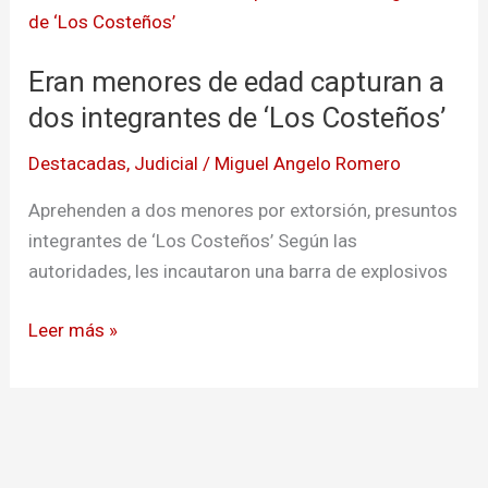
menores
de
Eran menores de edad capturan a
edad
capturan
dos integrantes de ‘Los Costeños’
a
Destacadas
,
Judicial
/
Miguel Angelo Romero
dos
integrantes
Aprehenden a dos menores por extorsión, presuntos
de
integrantes de ‘Los Costeños’ Según las
‘Los
autoridades, les incautaron una barra de explosivos
Costeños’
Leer más »