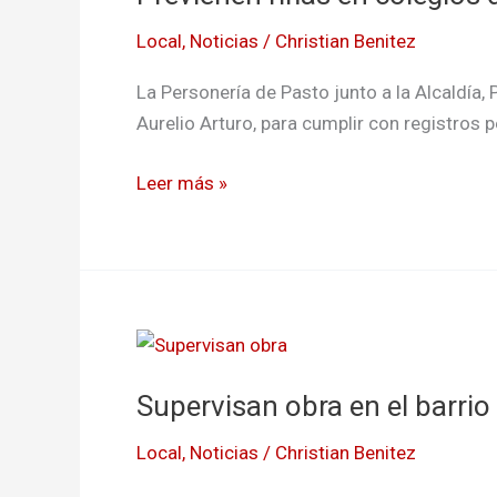
colegios
Local
,
Noticias
/
Christian Benitez
de
Pasto
La Personería de Pasto junto a la Alcaldía, 
Aurelio Arturo, para cumplir con registros
Leer más »
Supervisan
obra
Supervisan obra en el barri
en
el
Local
,
Noticias
/
Christian Benitez
barrio