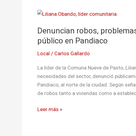
Denuncian
robos,
Denuncian robos, problemas l
problemas
las
público en Pandiaco
vías
Local
/
Carlos Gallardo
y
la
La líder de la Comuna Nueve de Pasto, Lil
invasión
necesidades del sector, denunció públicame
del
Pandiaco, al norte de la ciudad. Según señ
espacio
de robos tanto a viviendas como a estable
público
en
Leer más »
Pandiaco