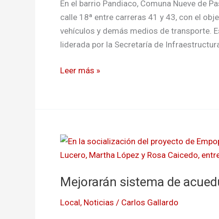
Pandiaco
En el barrio Pandiaco, Comuna Nueve de Past
de
calle 18ª entre carreras 41 y 43, con el obj
Pasto
vehículos y demás medios de transporte. Est
liderada por la Secretaría de Infraestructur
Leer más »
Mejorarán
sistema
de
Mejorarán sistema de acued
acueducto
en
Local
,
Noticias
/
Carlos Gallardo
Pandiaco