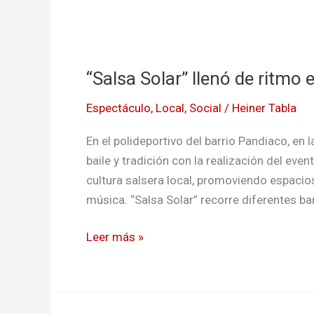
“Salsa
Solar”
“Salsa Solar” llenó de ritmo 
llenó
de
Espectáculo
,
Local
,
Social
/
Heiner Tabla
ritmo
el
En el polideportivo del barrio Pandiaco, en 
barrio
baile y tradición con la realización del event
Pandiaco
cultura salsera local, promoviendo espaci
en
música. “Salsa Solar” recorre diferentes ba
Pasto
Leer más »