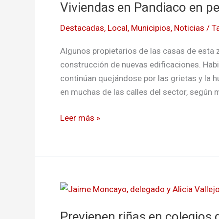
Viviendas en Pandiaco en pe
Pandiaco
en
Destacadas
,
Local
,
Municipios
,
Noticias
/
T
peligro
de
Algunos propietarios de las casas de esta 
colapso
construcción de nuevas edificaciones. Habi
continúan quejándose por las grietas y la
en muchas de las calles del sector, según 
Leer más »
Previenen
riñas
Previenen riñas en colegios 
en