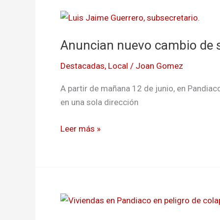
Anuncian
nuevo
Anuncian nuevo cambio de s
cambio
de
Destacadas
,
Local
/
Joan Gomez
sentido
vial
A partir de mañana 12 de junio, en Pandiaco
en
en una sola dirección
Pasto
Leer más »
Viviendas
en