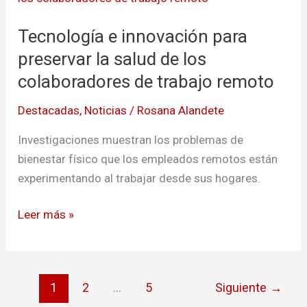
innovación
Tecnología e innovación para
para
preservar
preservar la salud de los
la
colaboradores de trabajo remoto
salud
Destacadas
,
Noticias
/
Rosana Alandete
de
los
Investigaciones muestran los problemas de
colaboradores
bienestar físico que los empleados remotos están
de
experimentando al trabajar desde sus hogares.
trabajo
remoto
Leer más »
1
2
…
5
Siguiente
→