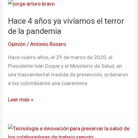
Hace
4
Hace 4 años ya vivíamos el terror
años
ya
de la pandemia
vivíamos
Opinión
/
Antonio Rosero
el
terror
Hace cuatro años, el 29 de marzo de 2020, el
de
Presidente Iván Duque y el Ministerio de Salud, en
la
una trascendental medida de prevención, ordenaron
pandemia
a los colombianos una cuarentena
Leer más »
Tecnología
e