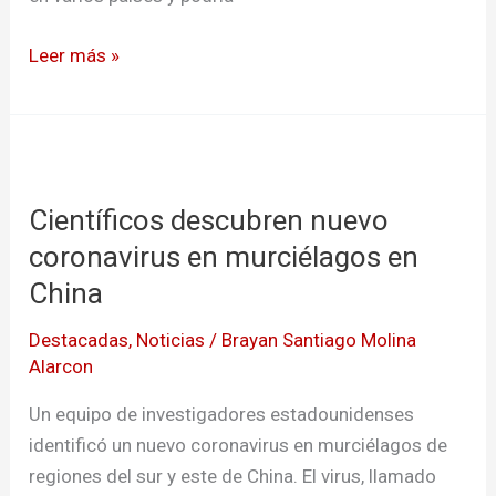
Leer más »
Científicos
descubren
Científicos descubren nuevo
nuevo
coronavirus
coronavirus en murciélagos en
en
China
murciélagos
Destacadas
,
Noticias
/
Brayan Santiago Molina
en
Alarcon
China
Un equipo de investigadores estadounidenses
identificó un nuevo coronavirus en murciélagos de
regiones del sur y este de China. El virus, llamado