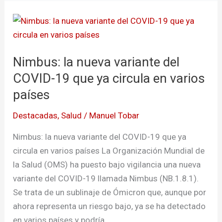
Nimbus:
la
nueva
Nimbus: la nueva variante del
variante
del
COVID-19 que ya circula en varios
COVID-
países
19
Destacadas
,
Salud
/
Manuel Tobar
que
ya
Nimbus: la nueva variante del COVID-19 que ya
circula
circula en varios países La Organización Mundial de
en
la Salud (OMS) ha puesto bajo vigilancia una nueva
varios
variante del COVID-19 llamada Nimbus (NB.1.8.1).
países
Se trata de un sublinaje de Ómicron que, aunque por
ahora representa un riesgo bajo, ya se ha detectado
en varios países y podría