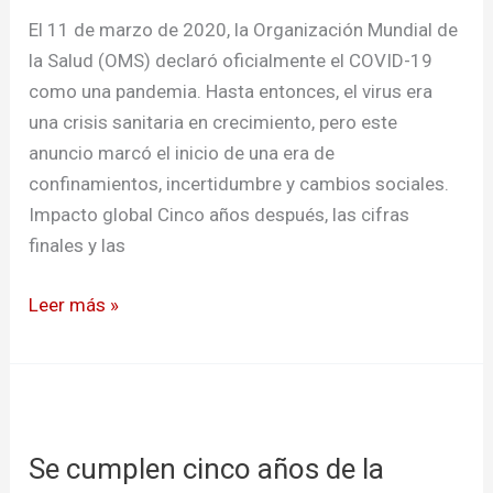
Pandemia
El 11 de marzo de 2020, la Organización Mundial de
que
la Salud (OMS) declaró oficialmente el COVID-19
arrodilló
como una pandemia. Hasta entonces, el virus era
al
una crisis sanitaria en crecimiento, pero este
mundo
anuncio marcó el inicio de una era de
confinamientos, incertidumbre y cambios sociales.
Impacto global Cinco años después, las cifras
finales y las
Leer más »
Se
cumplen
Se cumplen cinco años de la
cinco