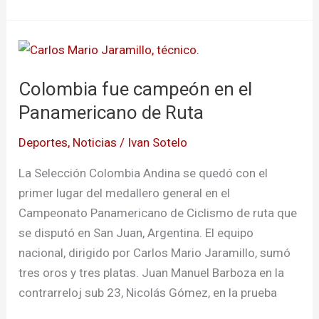
Colombia
fue
Colombia fue campeón en el
campeón
en
Panamericano de Ruta
el
Deportes
,
Noticias
/
Ivan Sotelo
Panamericano
de
La Selección Colombia Andina se quedó con el
Ruta
primer lugar del medallero general en el
Campeonato Panamericano de Ciclismo de ruta que
se disputó en San Juan, Argentina. El equipo
nacional, dirigido por Carlos Mario Jaramillo, sumó
tres oros y tres platas. Juan Manuel Barboza en la
contrarreloj sub 23, Nicolás Gómez, en la prueba