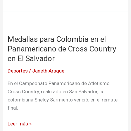
Medallas
para
Medallas para Colombia en el
Colombia
en
Panamericano de Cross Country
el
en El Salvador
Panamericano
Deportes
/
Janeth Araque
de
Cross
En el Campeonato Panamericano de Atletismo
Country
Cross Country, realizado en San Salvador, la
en
colombiana Shelcy Sarmiento venció, en el remate
El
final.
Salvador
Leer más »