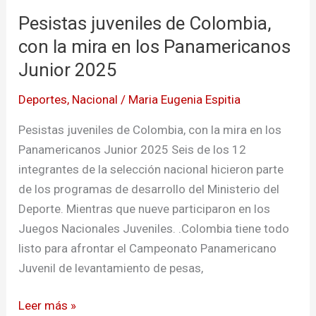
de
Pesistas juveniles de Colombia,
Colombia,
con
con la mira en los Panamericanos
la
Junior 2025
mira
Deportes
,
Nacional
/
Maria Eugenia Espitia
en
los
Pesistas juveniles de Colombia, con la mira en los
Panamericanos
Panamericanos Junior 2025 Seis de los 12
Junior
integrantes de la selección nacional hicieron parte
2025
de los programas de desarrollo del Ministerio del
Deporte. Mientras que nueve participaron en los
Juegos Nacionales Juveniles. .Colombia tiene todo
listo para afrontar el Campeonato Panamericano
Juvenil de levantamiento de pesas,
Leer más »