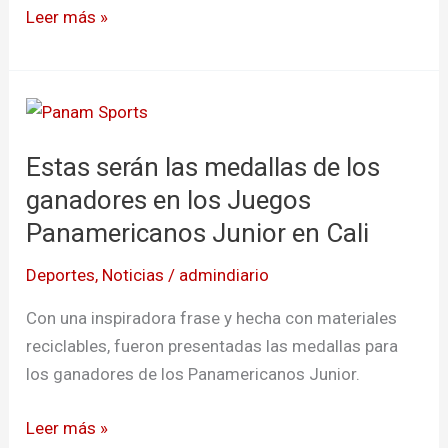
Leer más »
Estas
serán
Estas serán las medallas de los
las
medallas
ganadores en los Juegos
de
Panamericanos Junior en Cali
los
Deportes
,
Noticias
/
admindiario
ganadores
en
Con una inspiradora frase y hecha con materiales
los
reciclables, fueron presentadas las medallas para
Juegos
los ganadores de los Panamericanos Junior.
Panamericanos
Junior
Leer más »
en