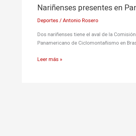
Nariñenses presentes en P
en
Panamericano
Deportes
/
Antonio Rosero
de
Ciclomontañismo
Dos nariñenses tiene el aval de la Comisió
Panamericano de Ciclomontañismo en Bras
Leer más »