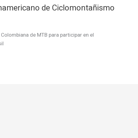
anamericano de Ciclomontañismo
n Colombiana de MTB para participar en el
il