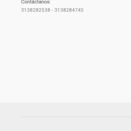
Contáctanos:
3138282538 - 3138284745