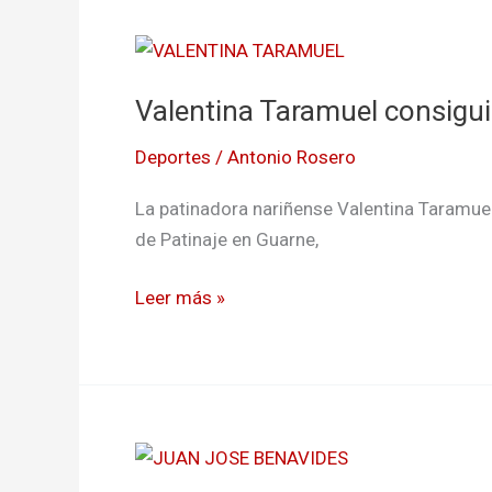
Valentina
Taramuel
Valentina Taramuel consigui
consiguió
medallas
Deportes
/
Antonio Rosero
de
oro
La patinadora nariñense Valentina Taramuel
en
de Patinaje en Guarne,
patinaje
Leer más »
Nariñenses
presentes