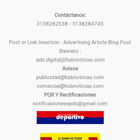
Contáctanos:
3138282538 - 3138284745
Post or Link Insertion - Advertising Article Blog Post
Banners
:
ads.digital@hsbnoticias.com
Avisos
publicidad@hsbnoticias.com
comercial@hsbnoticias.com
PQR Y Rectificaciones
notificacionesepds@gmail.com