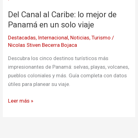
al
Del Canal al Caribe: lo mejor de
Caribe:
lo
Panamá en un solo viaje
mejor
Destacadas
,
Internacional
,
Noticias
,
Turismo
/
de
Nicolas Stiven Becerra Bojaca
Panamá
en
Descubra los cinco destinos turísticos más
un
impresionantes de Panamá: selvas, playas, volcanes,
solo
pueblos coloniales y más. Guía completa con datos
viaje
útiles para planear su viaje.
Leer más »