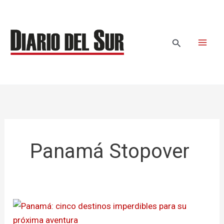
Ir
al
contenido
Buscar
Panamá Stopover
Del
Canal