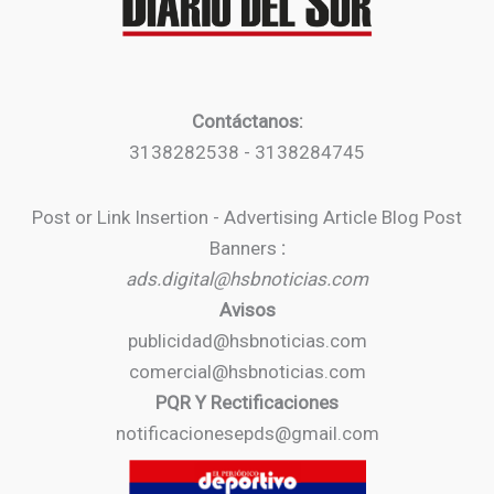
Contáctanos:
3138282538 - 3138284745
Post or Link Insertion - Advertising Article Blog Post
Banners
:
ads.digital@hsbnoticias.com
Avisos
publicidad@hsbnoticias.com
comercial@hsbnoticias.com
PQR Y Rectificaciones
notificacionesepds@gmail.com