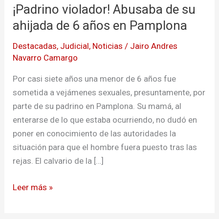
¡Padrino violador! Abusaba de su
Abusaba
de
ahijada de 6 años en Pamplona
su
Destacadas
,
Judicial
,
Noticias
/
Jairo Andres
ahijada
Navarro Camargo
de
6
Por casi siete años una menor de 6 años fue
años
sometida a vejámenes sexuales, presuntamente, por
en
parte de su padrino en Pamplona. Su mamá, al
Pamplona
enterarse de lo que estaba ocurriendo, no dudó en
poner en conocimiento de las autoridades la
situación para que el hombre fuera puesto tras las
rejas. El calvario de la […]
Leer más »