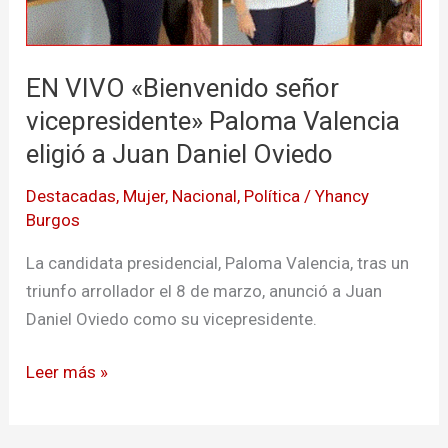
eligió
a
Juan
EN VIVO «Bienvenido señor
Daniel
vicepresidente» Paloma Valencia
Oviedo
eligió a Juan Daniel Oviedo
Destacadas
,
Mujer
,
Nacional
,
Política
/
Yhancy
Burgos
La candidata presidencial, Paloma Valencia, tras un
triunfo arrollador el 8 de marzo, anunció a Juan
Daniel Oviedo como su vicepresidente.
Leer más »