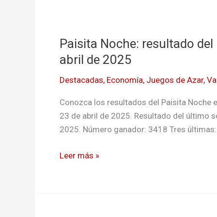
Paisita
Noche:
Paisita Noche: resultado del
resultado
del
abril de 2025
último
Destacadas
,
Economía
,
Juegos de Azar
,
Va
sorteo
del
Conozca los resultados del Paisita Noche e
miércoles
23 de abril de 2025. Resultado del último s
23
2025. Número ganador: 3418 Tres últimas:
de
abril
Leer más »
de
2025