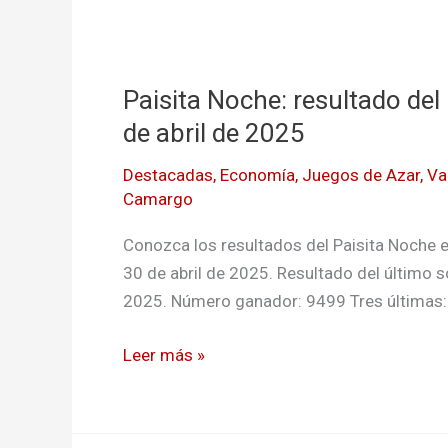
Paisita
Noche:
Paisita Noche: resultado de
resultado
del
de abril de 2025
último
Destacadas
,
Economía
,
Juegos de Azar
,
Va
sorteo
Camargo
de
HOY
Conozca los resultados del Paisita Noche e
miércoles
30 de abril de 2025. Resultado del último s
30
2025. Número ganador: 9499 Tres últimas:
de
abril
Leer más »
de
2025