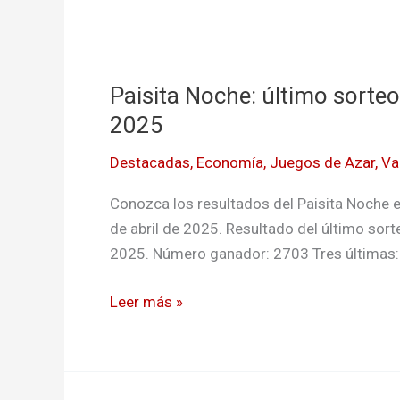
Paisita
Noche:
Paisita Noche: último sorteo,
último
sorteo,
2025
resultado
Destacadas
,
Economía
,
Juegos de Azar
,
Va
del
viernes
Conozca los resultados del Paisita Noche e
25
de abril de 2025. Resultado del último sort
de
2025. Número ganador: 2703 Tres últimas: 
abril
de
Leer más »
2025