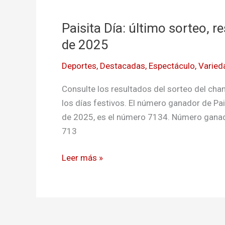
Día:
Paisita Día: último sorteo, r
último
sorteo,
de 2025
resultado
Deportes
,
Destacadas
,
Espectáculo
,
Varied
de
HOY
Consulte los resultados del sorteo del chanc
viernes
los días festivos. El número ganador de Pai
18
de 2025, es el número 7134. Número ganado
de
713
abril
de
Leer más »
2025