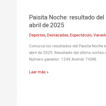
Paisita
Noche:
Paisita Noche: resultado del
resultado
del
abril de 2025
último
Deportes
,
Destacadas
,
Espectáculo
,
Varied
sorteo
de
Conozca los resultados del Paisita Noche e
HOY
abril de 2025. Resultado del último sorteo 
lunes
Número ganador: 1249 Animal: TIGRE
21
de
Leer más »
abril
de
2025
Paisita