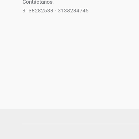
Contáctanos:
3138282538 - 3138284745