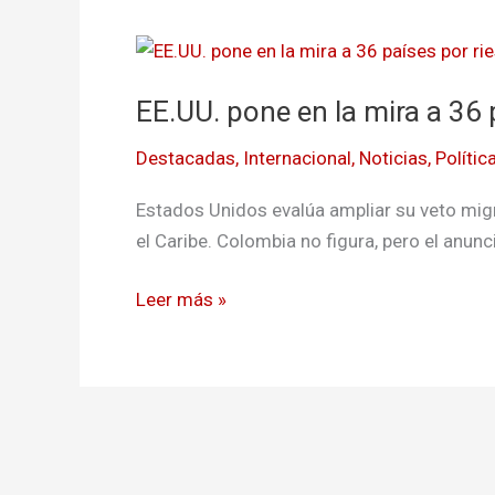
EE.UU.
pone
EE.UU. pone en la mira a 36 
en
la
Destacadas
,
Internacional
,
Noticias
,
Polític
mira
a
Estados Unidos evalúa ampliar su veto migra
36
el Caribe. Colombia no figura, pero el anunc
países
por
Leer más »
riesgos
migratorios