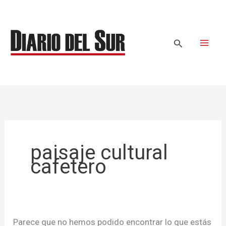
Ir
Buscar
al
por:
contenido
Buscar
paisaje cultural
cafetero
Parece que no hemos podido encontrar lo que estás