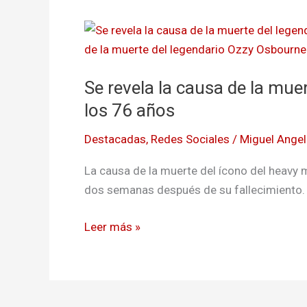
Se
revela
la
Se revela la causa de la mue
causa
de
los 76 años
la
Destacadas
,
Redes Sociales
/
Miguel Ange
muerte
del
La causa de la muerte del ícono del heavy 
legendario
dos semanas después de su fallecimiento.
Ozzy
Osbourne
Leer más »
a
los
76
años