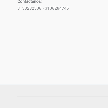
Contáctanos:
3138282538 - 3138284745