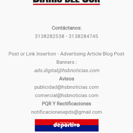
Contáctanos:
3138282538 - 3138284745
Post or Link Insertion - Advertising Article Blog Post
Banners
:
ads.digital@hsbnoticias.com
Avisos
publicidad@hsbnoticias.com
comercial@hsbnoticias.com
PQR Y Rectificaciones
notificacionesepds@gmail.com