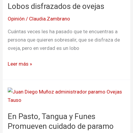
Lobos disfrazados de ovejas
de
ovejas
Opinión
/
Claudia.Zambrano
Cuántas veces les ha pasado que te encuentras a
persona que quieren sobresalir, que se disfraza de
oveja, pero en verdad es un lobo
Leer más »
En
Pasto,
Tangua
En Pasto, Tangua y Funes
y
Funes
Promueven cuidado de paramo
Promueven