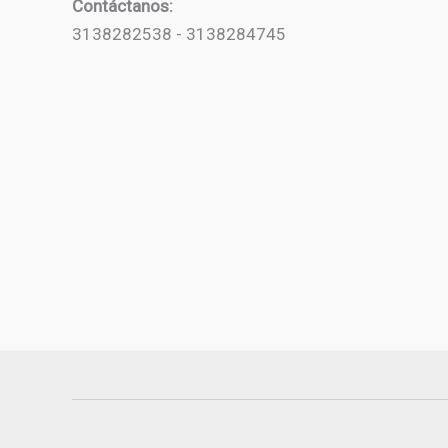
Contáctanos:
3138282538 - 3138284745