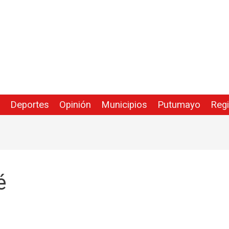
Deportes
Opinión
Municipios
Putumayo
Reg
é