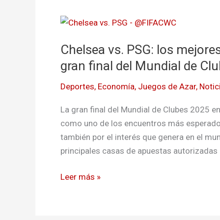
Chelsea
vs.
Chelsea vs. PSG: los mejore
PSG:
los
gran final del Mundial de Cl
mejores
Deportes
,
Economía
,
Juegos de Azar
,
Notic
pronósticos
y
La gran final del Mundial de Clubes 2025 e
apuestas
como uno de los encuentros más esperados 
para
también por el interés que genera en el mu
la
principales casas de apuestas autorizadas 
gran
final
Leer más »
del
Mundial
de