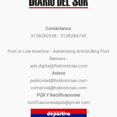
Contáctanos:
3138282538 - 3138284745
Post or Link Insertion - Advertising Article Blog Post
Banners
:
ads.digital@hsbnoticias.com
Avisos
publicidad@hsbnoticias.com
comercial@hsbnoticias.com
PQR Y Rectificaciones
notificacionesepds@gmail.com