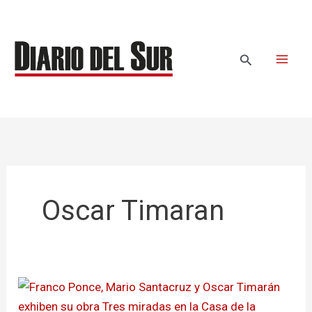
Ir
al
contenido
Buscar
Oscar Timaran
En
Pasto