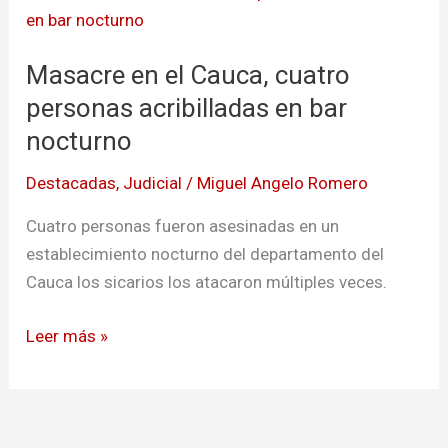
en
el
Masacre en el Cauca, cuatro
Cauca,
cuatro
personas acribilladas en bar
personas
nocturno
acribilladas
Destacadas
,
Judicial
/
Miguel Angelo Romero
en
bar
Cuatro personas fueron asesinadas en un
nocturno
establecimiento nocturno del departamento del
Cauca los sicarios los atacaron múltiples veces.
Leer más »