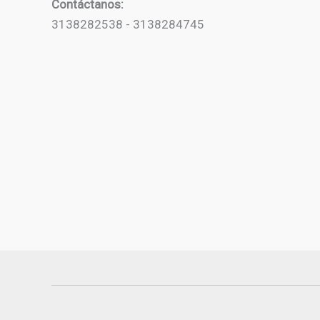
Contáctanos:
3138282538 - 3138284745