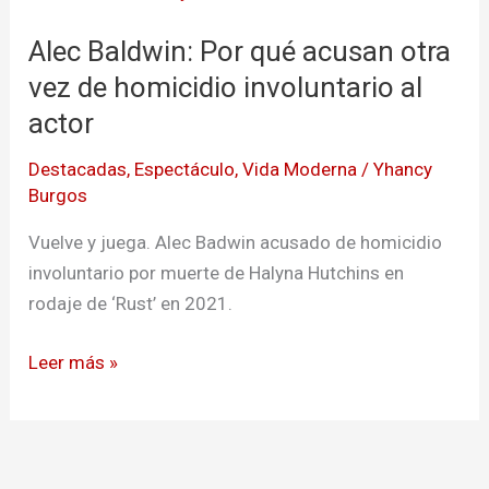
Por
Alec Baldwin: Por qué acusan otra
qué
acusan
vez de homicidio involuntario al
otra
actor
vez
Destacadas
,
Espectáculo
,
Vida Moderna
/
Yhancy
de
Burgos
homicidio
involuntario
Vuelve y juega. Alec Badwin acusado de homicidio
al
involuntario por muerte de Halyna Hutchins en
actor
rodaje de ‘Rust’ en 2021.
Leer más »