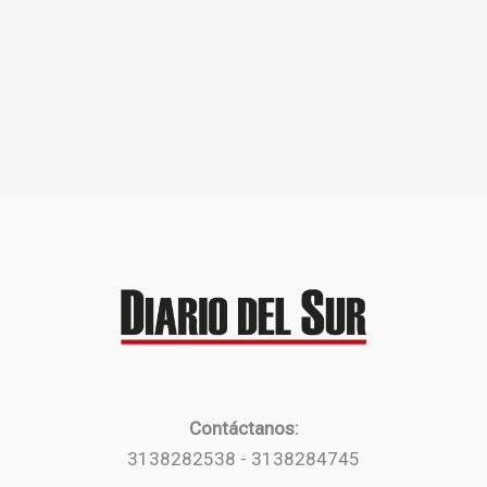
Contáctanos:
3138282538 - 3138284745