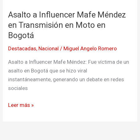
a
Asalto a Influencer Mafe Méndez
Influencer
Mafe
en Transmisión en Moto en
Méndez
Bogotá
en
Destacadas
,
Nacional
/
Miguel Angelo Romero
Transmisión
en
Asalto a Influencer Mafe Méndez: Fue víctima de un
Moto
asalto en Bogotá que se hizo viral
en
instantáneamente, generando un debate en redes
Bogotá
sociales
Leer más »