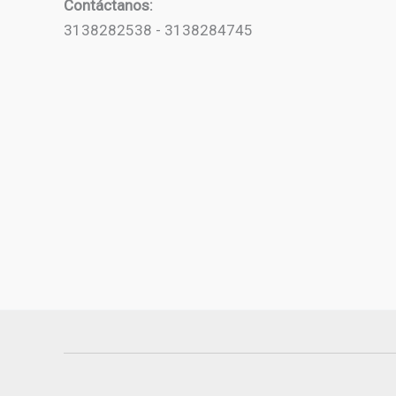
Contáctanos:
3138282538 - 3138284745