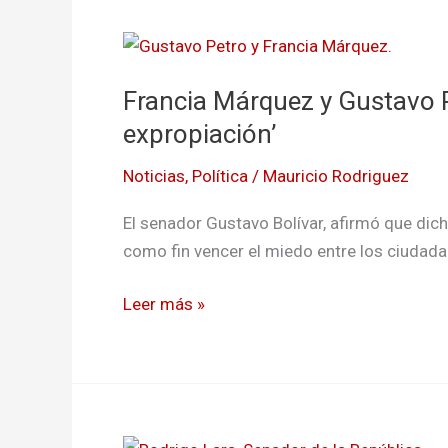
Francia
Márquez
Francia Márquez y Gustavo P
y
Gustavo
expropiación’
Petro
Noticias
,
Política
/
Mauricio Rodriguez
firmarán
acuerdo
El senador Gustavo Bolívar, afirmó que dich
de
como fin vencer el miedo entre los ciudad
‘no
expropiación’
Leer más »
Rodrigo