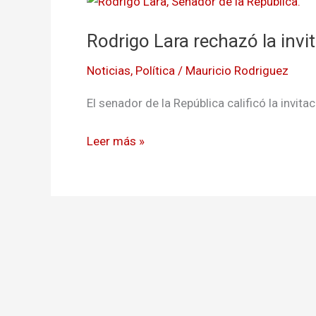
Lara
Rodrigo Lara rechazó la invi
rechazó
la
Noticias
,
Política
/
Mauricio Rodriguez
invitación
a
El senador de la República calificó la invi
unirse
al
Leer más »
Nuevo
Liberalismo