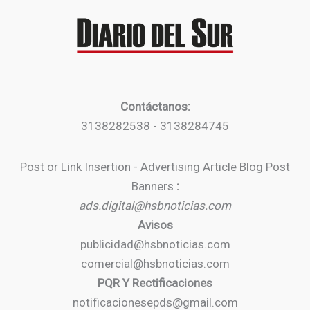
Contáctanos:
3138282538 - 3138284745
Post or Link Insertion - Advertising Article Blog Post
Banners
:
ads.digital@hsbnoticias.com
Avisos
publicidad@hsbnoticias.com
comercial@hsbnoticias.com
PQR Y Rectificaciones
notificacionesepds@gmail.com