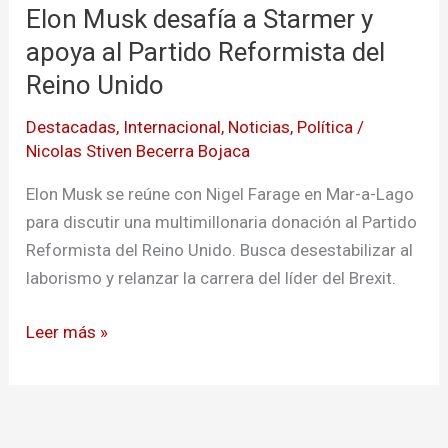
Elon Musk desafía a Starmer y
desafía
a
apoya al Partido Reformista del
Starmer
Reino Unido
y
Destacadas
,
Internacional
,
Noticias
,
Política
/
apoya
Nicolas Stiven Becerra Bojaca
al
Partido
Elon Musk se reúne con Nigel Farage en Mar-a-Lago
Reformista
para discutir una multimillonaria donación al Partido
del
Reformista del Reino Unido. Busca desestabilizar al
Reino
laborismo y relanzar la carrera del líder del Brexit.
Unido
Leer más »