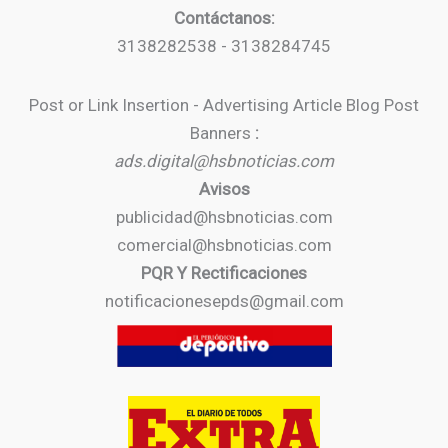
Contáctanos:
3138282538 - 3138284745
Post or Link Insertion - Advertising Article Blog Post
Banners
:
ads.digital@hsbnoticias.com
Avisos
publicidad@hsbnoticias.com
comercial@hsbnoticias.com
PQR Y Rectificaciones
notificacionesepds@gmail.com