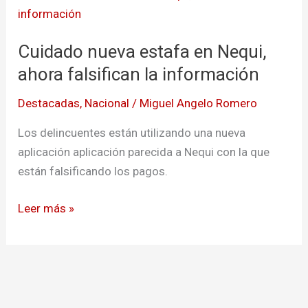
nueva
estafa
Cuidado nueva estafa en Nequi,
en
Nequi,
ahora falsifican la información
ahora
Destacadas
,
Nacional
/
Miguel Angelo Romero
falsifican
la
Los delincuentes están utilizando una nueva
información
aplicación aplicación parecida a Nequi con la que
están falsificando los pagos.
Leer más »