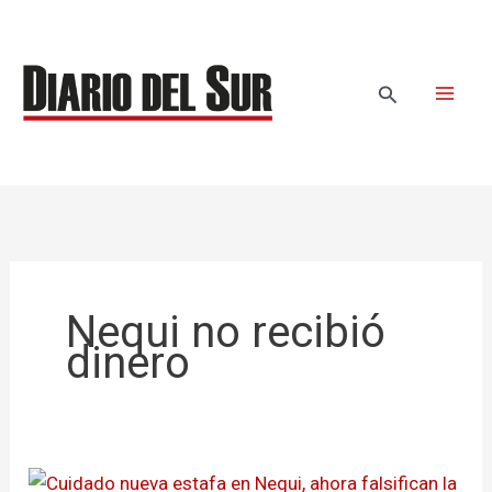
Ir
al
contenido
Buscar
Nequi no recibió
dinero
Cuidado