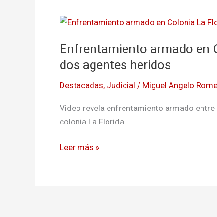
Enfrentamiento
armado
Enfrentamiento armado en Co
en
Colonia
dos agentes heridos
La
Destacadas
,
Judicial
/
Miguel Angelo Rome
Florida
deja
Video revela enfrentamiento armado entre P
un
colonia La Florida
muerto
y
Leer más »
dos
agentes
heridos