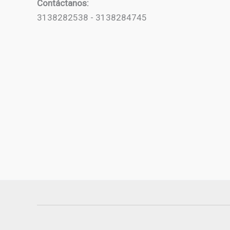
Contáctanos:
3138282538 - 3138284745