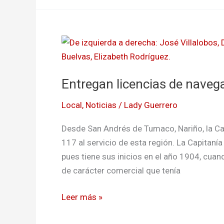
Entregan
licencias
de
Entregan licencias de nave
navegación
en
Local
,
Noticias
/
Lady Guerrero
Tumaco
Desde San Andrés de Tumaco, Nariño, la C
117 al servicio de esta región. La Capitan
pues tiene sus inicios en el año 1904, cuan
de carácter comercial que tenía
Leer más »