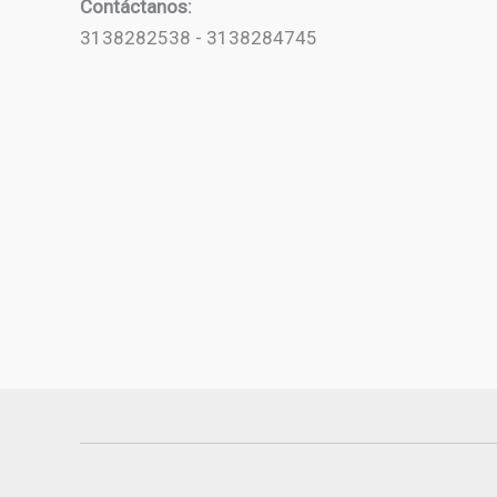
Contáctanos:
3138282538 - 3138284745