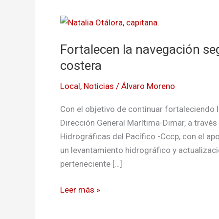
Fortalecen
la
Fortalecen la navegación se
navegación
segura
costera
y
Local
,
Noticias
/
Álvaro Moreno
la
reactivación
Con el objetivo de continuar fortaleciendo l
económica
Dirección General Marítima-Dimar, a través
costera
Hidrográficas del Pacífico -Cccp, con el a
un levantamiento hidrográfico y actualizació
perteneciente […]
Leer más »