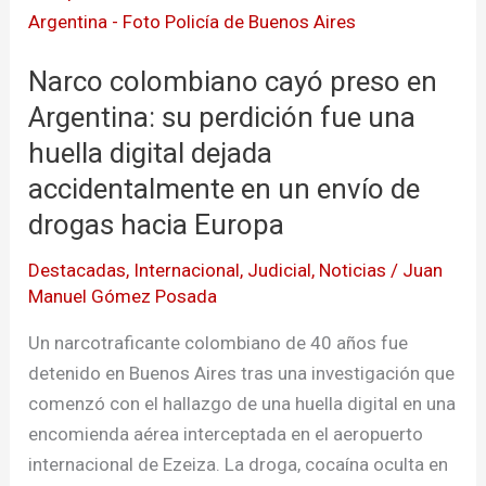
colombiano
cayó
Narco colombiano cayó preso en
preso
en
Argentina: su perdición fue una
Argentina:
huella digital dejada
su
accidentalmente en un envío de
perdición
drogas hacia Europa
fue
una
Destacadas
,
Internacional
,
Judicial
,
Noticias
/
Juan
huella
Manuel Gómez Posada
digital
Un narcotraficante colombiano de 40 años fue
dejada
detenido en Buenos Aires tras una investigación que
accidentalmente
comenzó con el hallazgo de una huella digital en una
en
encomienda aérea interceptada en el aeropuerto
un
internacional de Ezeiza. La droga, cocaína oculta en
envío