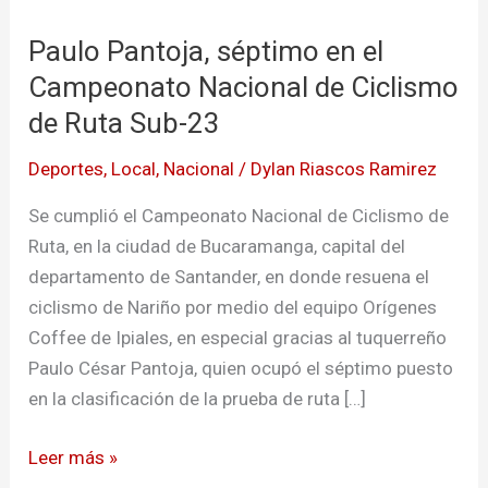
Pantoja,
Paulo Pantoja, séptimo en el
séptimo
en
Campeonato Nacional de Ciclismo
el
de Ruta Sub-23
Campeonato
Deportes
,
Local
,
Nacional
/
Dylan Riascos Ramirez
Nacional
de
Se cumplió el Campeonato Nacional de Ciclismo de
Ciclismo
Ruta, en la ciudad de Bucaramanga, capital del
de
departamento de Santander, en donde resuena el
Ruta
ciclismo de Nariño por medio del equipo Orígenes
Sub-
Coffee de Ipiales, en especial gracias al tuquerreño
23
Paulo César Pantoja, quien ocupó el séptimo puesto
en la clasificación de la prueba de ruta […]
Leer más »