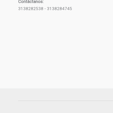
Contáctanos:
3138282538 - 3138284745