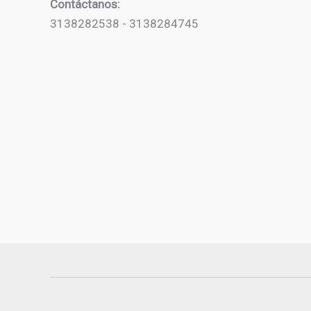
Contáctanos:
3138282538 - 3138284745