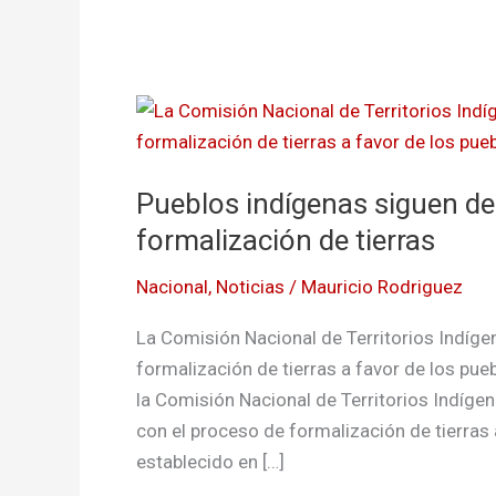
Pueblos
indígenas
siguen
Pueblos indígenas siguen de
denunciando
fallas
formalización de tierras
con
Nacional
,
Noticias
/
Mauricio Rodriguez
la
formalización
La Comisión Nacional de Territorios Indígen
de
formalización de tierras a favor de los pue
tierras
la Comisión Nacional de Territorios Indíge
con el proceso de formalización de tierras
establecido en […]