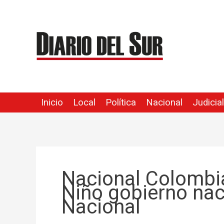
Ir
al
contenido
Inicio
Local
Política
Nacional
Judicial
Nacional Colombi
Niño gobierno na
Nacional