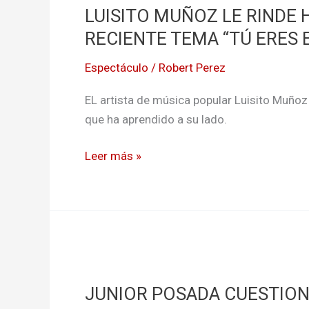
LUISITO MUÑOZ LE RINDE 
LE
RINDE
RECIENTE TEMA “TÚ ERES E
HOMENAJE
Espectáculo
/
Robert Perez
A
SU
EL artista de música popular Luisito Muñoz 
PADRE
que ha aprendido a su lado.
EN
SU
Leer más »
MÁS
RECIENTE
TEMA
“TÚ
ERES
JUNIOR
EL
POSADA
REY”
JUNIOR POSADA CUESTIONA
CUESTIONA