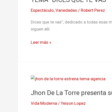
DÍA
CANTA
QUE
Espectáculo
,
Variedades
/
Robert Perez
AL
YO
DESAMOR
Dices que te vas”, dedicado a todas esas m
ME
EN
siguen allí.
MUERA”
SU
NUEVO
Leer más »
TEMA
“DICES
QUE
TE
VAS”
Jhon
De
Jhon De La Torre presenta su
La
Torre
Vida Moderna
/
Yeison Lopez
presenta