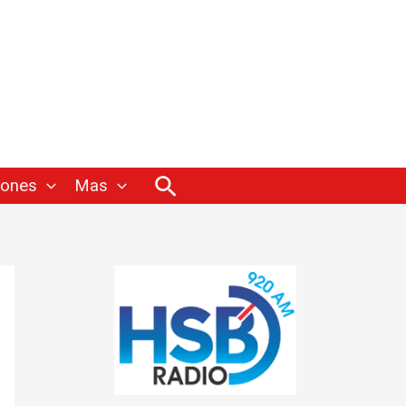
Buscar
iones
Mas