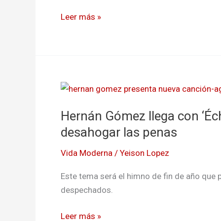
vida
Leer más »
en
su
nuevo
tema
«Mujeres,
Hernán
Dinero
Gómez
y
Hernán Gómez llega con ‘Éc
llega
Licor»
con
desahogar las penas
‘Échenme
Vida Moderna
/
Yeison Lopez
Trago’
una
Este tema será el himno de fin de año que 
canción
despechados.
para
desahogar
Leer más »