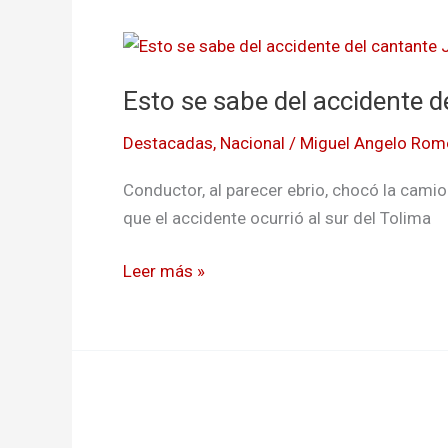
Esto
se
Esto se sabe del accidente 
sabe
del
Destacadas
,
Nacional
/
Miguel Angelo Rom
accidente
del
Conductor, al parecer ebrio, chocó la cami
cantante
que el accidente ocurrió al sur del Tolima
Juan
Carlos
Leer más »
Zarabanda
LUISITO
MUÑOZ