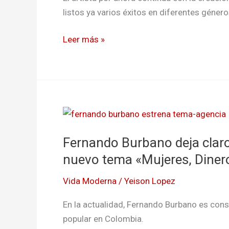
las
listos ya varios éxitos en diferentes géner
mejores
letras
Leer más »
de
la
música
popular
y
Fernando
tropical
Burbano
por
Fernando Burbano deja claro 
deja
estos
claro
nuevo tema «Mujeres, Dinero
días
los
Vida Moderna
/
Yeison Lopez
tres
placeres
En la actualidad, Fernando Burbano es con
de
popular en Colombia.
la