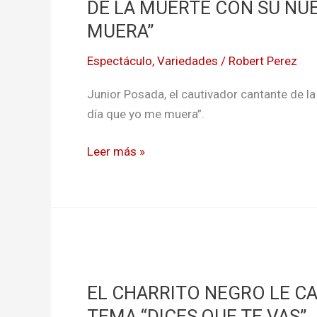
EL
DE LA MUERTE CON SU NUE
VALOR
MUERA”
DE
Espectáculo
,
Variedades
/
Robert Perez
LA
VIDA
Junior Posada, el cautivador cantante de la
A
día que yo me muera”.
LA
HORA
Leer más »
DE
LA
MUERTE
CON
SU
EL
NUEVO
CHARRITO
TEMA
EL CHARRITO NEGRO LE C
NEGRO
“EL
LE
TEMA “DICES QUE TE VAS”