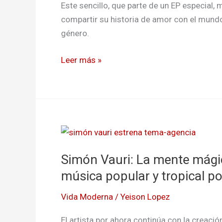
su
Este sencillo, que parte de un EP especial,
lanzamiento
compartir su historia de amor con el mundo
“Mi
género.
polo
a
Leer más »
tierra”
Simón
Vauri:
Simón Vauri: La mente mágica
La
mente
música popular y tropical po
mágica
Vida Moderna
/
Yeison Lopez
detrás
de
El artista por ahora continúa con la creació