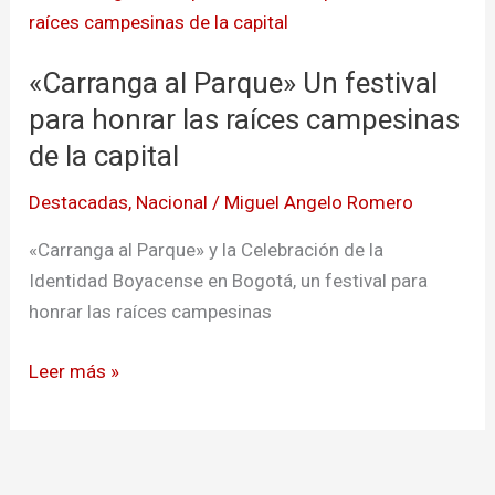
al
Parque»
«Carranga al Parque» Un festival
Un
festival
para honrar las raíces campesinas
para
de la capital
honrar
Destacadas
,
Nacional
/
Miguel Angelo Romero
las
raíces
«Carranga al Parque» y la Celebración de la
campesinas
Identidad Boyacense en Bogotá, un festival para
de
honrar las raíces campesinas
la
capital
Leer más »