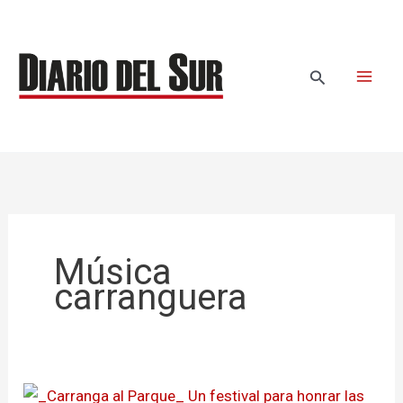
Ir
al
contenido
Buscar
Música
carranguera
«Carranga