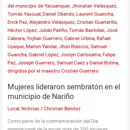
lideraron
sembratón
en
el
municipio
de
Nariño
Mujeres lideraron sembratón en el
municipio de Nariño
Local
,
Noticias
/
Christian Benitez
Como parte de la conmemoración del Día
internacional de la mujer más de 200 mujeres