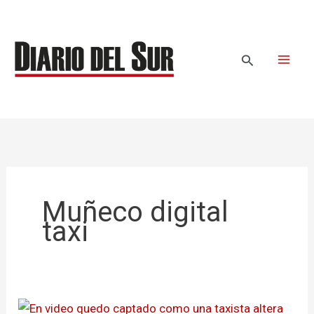
Ir
al
contenido
Buscar
Muñeco digital
taxi
En