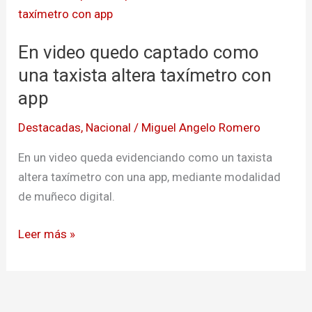
video
quedo
En video quedo captado como
captado
como
una taxista altera taxímetro con
una
app
taxista
Destacadas
,
Nacional
/
Miguel Angelo Romero
altera
taxímetro
En un video queda evidenciando como un taxista
con
altera taxímetro con una app, mediante modalidad
app
de muñeco digital.
Leer más »