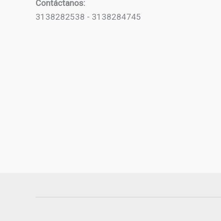
Contáctanos:
3138282538 - 3138284745