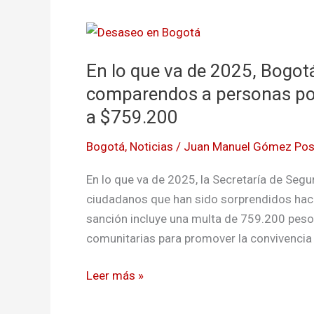
En
lo
En lo que va de 2025, Bogot
que
va
comparendos a personas por o
de
a $759.200
2025,
Bogotá
,
Noticias
/
Juan Manuel Gómez Po
Bogotá
ya
En lo que va de 2025, la Secretaría de Se
ha
ciudadanos que han sido sorprendidos hacie
impuesto
sanción incluye una multa de 759.200 pesos 
4.000
comunitarias para promover la convivencia y
comparendos
a
Leer más »
personas
por