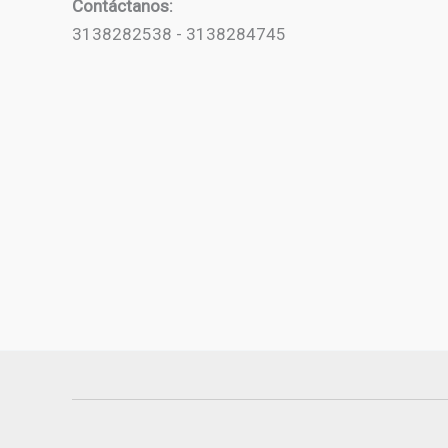
Contáctanos:
3138282538 - 3138284745