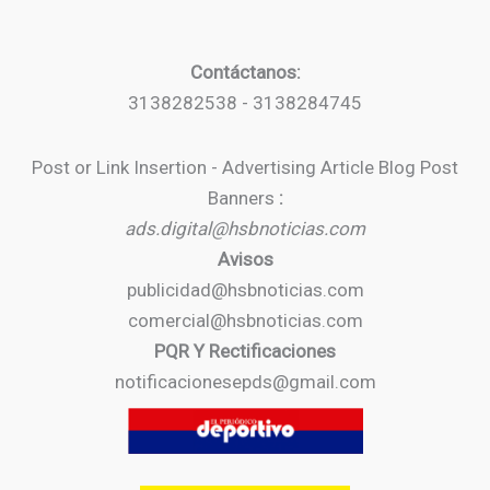
Contáctanos:
3138282538 - 3138284745
Post or Link Insertion - Advertising Article Blog Post
Banners
:
ads.digital@hsbnoticias.com
Avisos
publicidad@hsbnoticias.com
comercial@hsbnoticias.com
PQR Y Rectificaciones
notificacionesepds@gmail.com