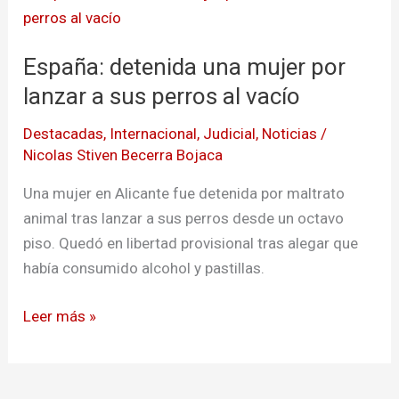
detenida
una
España: detenida una mujer por
mujer
por
lanzar a sus perros al vacío
lanzar
Destacadas
,
Internacional
,
Judicial
,
Noticias
/
a
Nicolas Stiven Becerra Bojaca
sus
perros
Una mujer en Alicante fue detenida por maltrato
al
animal tras lanzar a sus perros desde un octavo
vacío
piso. Quedó en libertad provisional tras alegar que
había consumido alcohol y pastillas.
Leer más »