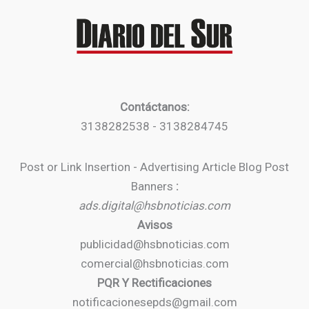
Contáctanos:
3138282538 - 3138284745
Post or Link Insertion - Advertising Article Blog Post
Banners
:
ads.digital@hsbnoticias.com
Avisos
publicidad@hsbnoticias.com
comercial@hsbnoticias.com
PQR Y Rectificaciones
notificacionesepds@gmail.com