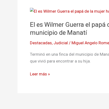
El
es
El es Wilmer Guerra el papá
Wilmer
Guerra
municipio de Manatí
el
Destacadas
,
Judicial
/
Miguel Angelo Rome
papá
de
Terminó en una finca del municipio de Manat
la
que vivió para encontrar a su hija.
mujer
haya
Leer más »
muerta
en
municipio
de Manatí