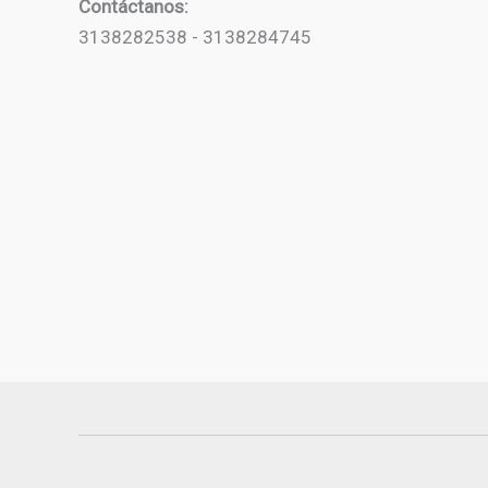
Contáctanos:
3138282538 - 3138284745