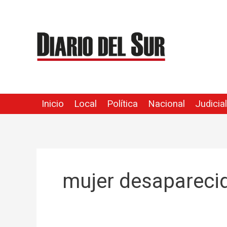
Ir
al
contenido
Inicio
Local
Política
Nacional
Judicial
mujer desaparec