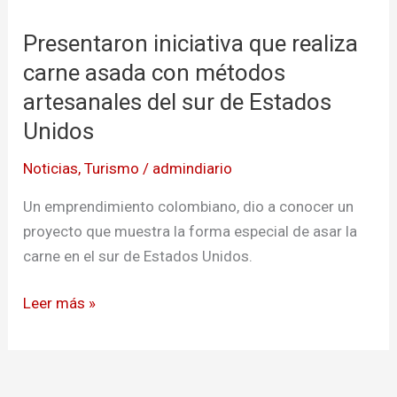
iniciativa
Presentaron iniciativa que realiza
que
realiza
carne asada con métodos
carne
artesanales del sur de Estados
asada
Unidos
con
métodos
Noticias
,
Turismo
/
admindiario
artesanales
Un emprendimiento colombiano, dio a conocer un
del
proyecto que muestra la forma especial de asar la
sur
carne en el sur de Estados Unidos.
de
Estados
Leer más »
Unidos