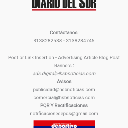
Contáctanos:
3138282538 - 3138284745
Post or Link Insertion - Advertising Article Blog Post
Banners
:
ads.digital@hsbnoticias.com
Avisos
publicidad@hsbnoticias.com
comercial@hsbnoticias.com
PQR Y Rectificaciones
notificacionesepds@gmail.com