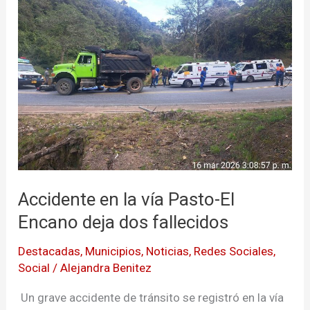
la
vía
Pasto-
El
Encano
deja
dos
fallecidos
Accidente en la vía Pasto-El
Encano deja dos fallecidos
Destacadas
,
Municipios
,
Noticias
,
Redes Sociales
,
Social
/
Alejandra Benitez
Un grave accidente de tránsito se registró en la vía