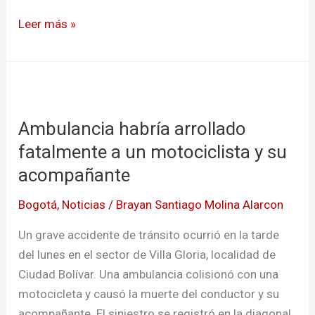
Leer más »
Ambulancia
habría
Ambulancia habría arrollado
arrollado
fatalmente
fatalmente a un motociclista y su
a
acompañante
un
Bogotá
,
Noticias
/
Brayan Santiago Molina Alarcon
motociclista
y
Un grave accidente de tránsito ocurrió en la tarde
su
del lunes en el sector de Villa Gloria, localidad de
acompañante
Ciudad Bolívar. Una ambulancia colisionó con una
motocicleta y causó la muerte del conductor y su
acompañante. El siniestro se registró en la diagonal