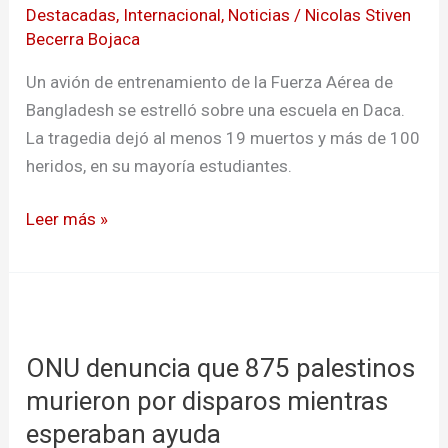
Destacadas
,
Internacional
,
Noticias
/
Nicolas Stiven
se
Becerra Bojaca
estrella
contra
Un avión de entrenamiento de la Fuerza Aérea de
escuela
Bangladesh se estrelló sobre una escuela en Daca.
en
La tragedia dejó al menos 19 muertos y más de 100
Daca
heridos, en su mayoría estudiantes.
Leer más »
ONU
denuncia
ONU denuncia que 875 palestinos
que
875
murieron por disparos mientras
palestinos
esperaban ayuda