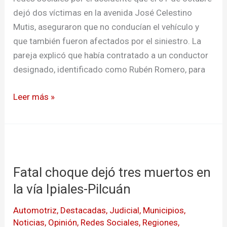
videos
dejó dos víctimas en la avenida José Celestino
difundidos
Mutis, aseguraron que no conducían el vehículo y
en
que también fueron afectados por el siniestro. La
internet
pareja explicó que había contratado a un conductor
designado, identificado como Rubén Romero, para
Leer más »
Fatal
choque
Fatal choque dejó tres muertos en
dejó
tres
la vía Ipiales-Pilcuán
muertos
Automotriz
,
Destacadas
,
Judicial
,
Municipios
,
en
Noticias
,
Opinión
,
Redes Sociales
,
Regiones
,