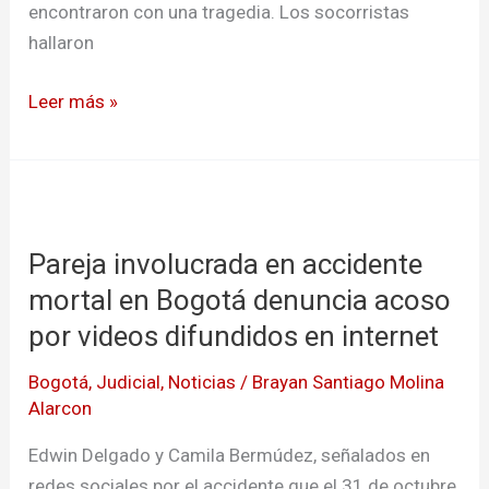
encontraron con una tragedia. Los socorristas
hallaron
Leer más »
Pareja
involucrada
Pareja involucrada en accidente
en
accidente
mortal en Bogotá denuncia acoso
mortal
por videos difundidos en internet
en
Bogotá
,
Judicial
,
Noticias
/
Brayan Santiago Molina
Bogotá
Alarcon
denuncia
acoso
Edwin Delgado y Camila Bermúdez, señalados en
por
redes sociales por el accidente que el 31 de octubre