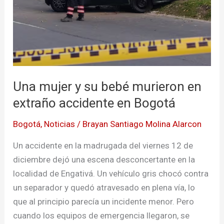
en
extraño
accidente
en
Bogotá
Una mujer y su bebé murieron en
extraño accidente en Bogotá
Bogotá
,
Noticias
/
Brayan Santiago Molina Alarcon
Un accidente en la madrugada del viernes 12 de
diciembre dejó una escena desconcertante en la
localidad de Engativá. Un vehículo gris chocó contra
un separador y quedó atravesado en plena vía, lo
que al principio parecía un incidente menor. Pero
cuando los equipos de emergencia llegaron, se