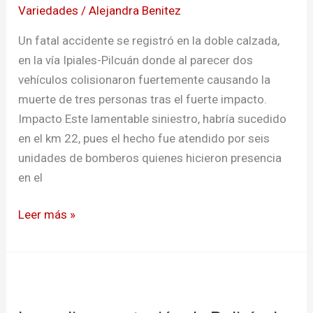
la
Variedades
/
Alejandra Benitez
vía
Un fatal accidente se registró en la doble calzada,
Ipiales-
en la vía Ipiales-Pilcuán donde al parecer dos
Pilcuán
vehículos colisionaron fuertemente causando la
muerte de tres personas tras el fuerte impacto.
Impacto Este lamentable siniestro, habría sucedido
en el km 22, pues el hecho fue atendido por seis
unidades de bomberos quienes hicieron presencia
en el
Leer más »
Incendio
en