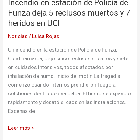
Incendio en estación de Policía de
estación
de
Funza deja 5 reclusos muertos y 7
Policía
heridos en UCI
de
Noticias
/
Luisa Rojas
Funza
deja
Un incendio en la estación de Policía de Funza,
5
Cundinamarca, dejó cinco reclusos muertos y siete
reclusos
en cuidados intensivos, todos afectados por
muertos
inhalación de humo. Inicio del motín La tragedia
y
comenzó cuando internos prendieron fuego a
7
colchones dentro de una celda. El humo se expandió
heridos
rápidamente y desató el caos en las instalaciones.
en
Escenas de
UCI
Leer más »