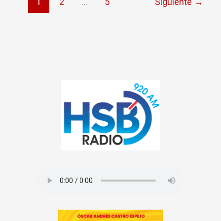
1
2
…
5
Siguiente
→