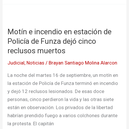
Motín
e
Motín e incendio en estación de
incendio
en
Policía de Funza dejó cinco
estación
reclusos muertos
de
Judicial
,
Noticias
/
Brayan Santiago Molina Alarcon
Policía
de
La noche del martes 16 de septiembre, un motín en
Funza
la estación de Policía de Funza terminó en incendio
dejó
y dejó 12 reclusos lesionados. De esas doce
cinco
personas, cinco perdieron la vida y las otras siete
reclusos
están en observación. Los privados de la libertad
muertos
habrían prendido fuego a varios colchones durante
la protesta. El capitán