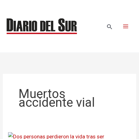
Ir
al
contenido
Buscar
Muertos
accidente vial
Dos