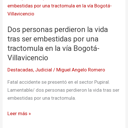
personas
perdieron
la
Dos personas perdieron la vida
vida
tras
tras ser embestidas por una
ser
tractomula en la vía Bogotá-
embestidas
Villavicencio
por
una
Destacadas
,
Judicial
/
Miguel Angelo Romero
tractomula
Fatal accidente se presentó en el sector Pupiral.
en
Lamentable/ dos personas perdieron la vida tras ser
la
embestidas por una tractomula.
vía
Bogotá-
Leer más »
Villavicencio