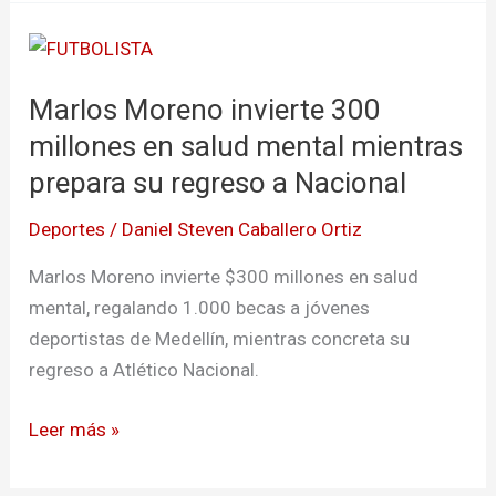
Marlos
Moreno
Marlos Moreno invierte 300
invierte
300
millones en salud mental mientras
millones
prepara su regreso a Nacional
en
Deportes
/
Daniel Steven Caballero Ortiz
salud
mental
Marlos Moreno invierte $300 millones en salud
mientras
mental, regalando 1.000 becas a jóvenes
prepara
deportistas de Medellín, mientras concreta su
su
regreso a Atlético Nacional.
regreso
a
Leer más »
Nacional