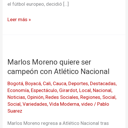
el fútbol europeo, decidió […]
Leer más »
Marlos
Moreno
Marlos Moreno quiere ser
quiere
ser
campeón con Atlético Nacional
campeón
Bogotá
,
Boyacá
,
Cali
,
Cauca
,
Deportes
,
Destacadas
,
con
Economía
,
Espectáculo
,
Girardot
,
Local
,
Nacional
,
Atlético
Noticias
,
Opinión
,
Redes Sociales
,
Regiones
,
Social
,
Nacional
Social
,
Variedades
,
Vida Moderna
,
video
/
Pablo
Suarez
Marlos Moreno regresa a Atlético Nacional tras