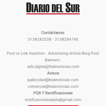
Contáctanos:
3138282538 - 3138284745
Post or Link Insertion - Advertising Article Blog Post
Banners
:
ads.digital@hsbnoticias.com
Avisos
publicidad@hsbnoticias.com
comercial@hsbnoticias.com
PQR Y Rectificaciones
notificacionesepds@gmail.com