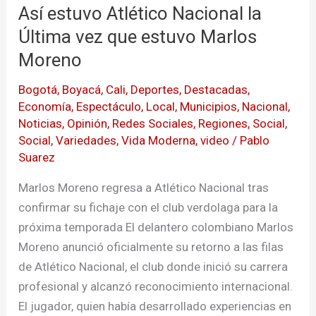
Así estuvo Atlético Nacional la
Atlético
Nacional
Última vez que estuvo Marlos
la
Moreno
Última
Bogotá
,
Boyacá
,
Cali
,
Deportes
,
Destacadas
,
vez
Economía
,
Espectáculo
,
Local
,
Municipios
,
Nacional
,
que
Noticias
,
Opinión
,
Redes Sociales
,
Regiones
,
Social
,
estuvo
Social
,
Variedades
,
Vida Moderna
,
video
/
Pablo
Marlos
Suarez
Moreno
Marlos Moreno regresa a Atlético Nacional tras
confirmar su fichaje con el club verdolaga para la
próxima temporada El delantero colombiano Marlos
Moreno anunció oficialmente su retorno a las filas
de Atlético Nacional, el club donde inició su carrera
profesional y alcanzó reconocimiento internacional.
El jugador, quien había desarrollado experiencias en