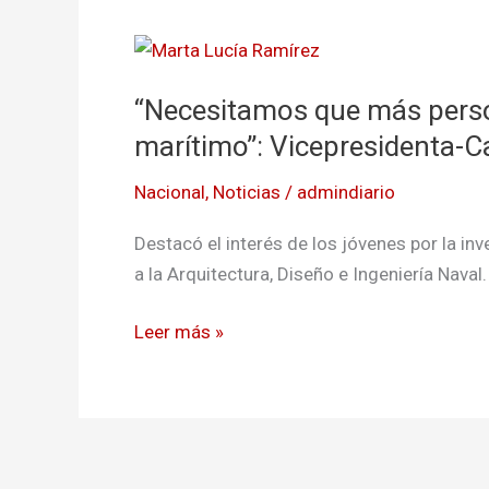
“Necesitamos
que
“Necesitamos que más pers
más
personas
marítimo”: Vicepresidenta-Ca
se
Nacional
,
Noticias
/
admindiario
formen
en
Destacó el interés de los jóvenes por la inv
el
a la Arquitectura, Diseño e Ingeniería Naval.
campo
marítimo”:
Leer más »
Vicepresidenta-
Canciller