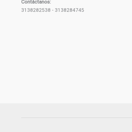
Contáctanos:
3138282538 - 3138284745