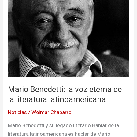
la
voz
eterna
de
la
literatura
latinoamericana
Mario Benedetti: la voz eterna de
la literatura latinoamericana
Noticias
/
Weimar Chaparro
Mario Benedetti y su legado literario Hablar de la
literatura latinoamericana es hablar de Mario