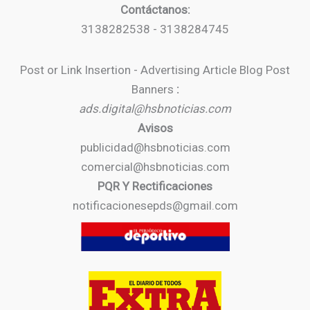
Contáctanos:
3138282538 - 3138284745
Post or Link Insertion - Advertising Article Blog Post
Banners
:
ads.digital@hsbnoticias.com
Avisos
publicidad@hsbnoticias.com
comercial@hsbnoticias.com
PQR Y Rectificaciones
notificacionesepds@gmail.com