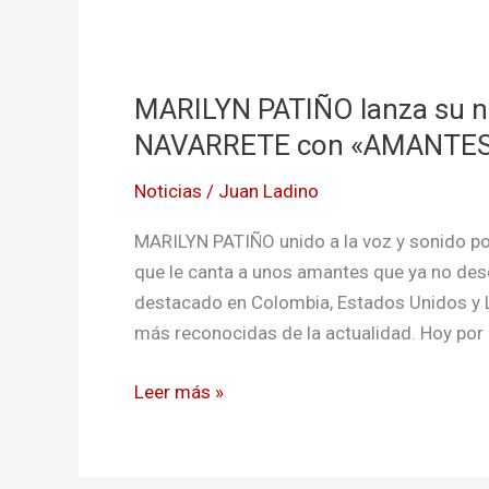
MARILYN
PATIÑO
MARILYN PATIÑO lanza su n
lanza
su
NAVARRETE con «AMANTE
nuevo
Noticias
/
Juan Ladino
sencillo
junto
MARILYN PATIÑO unido a la voz y sonido po
a
que le canta a unos amantes que ya no des
JUAN
destacado en Colombia, Estados Unidos y 
PABLO
más reconocidas de la actualidad. Hoy por h
NAVARRETE
con
Leer más »
«AMANTES»