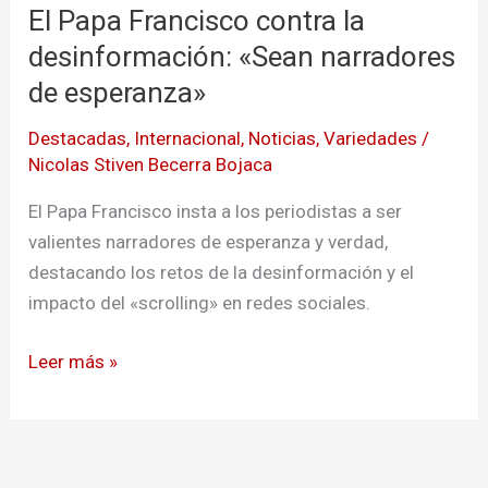
El Papa Francisco contra la
Francisco
contra
desinformación: «Sean narradores
la
de esperanza»
desinformación:
Destacadas
,
Internacional
,
Noticias
,
Variedades
/
«Sean
Nicolas Stiven Becerra Bojaca
narradores
de
El Papa Francisco insta a los periodistas a ser
esperanza»
valientes narradores de esperanza y verdad,
destacando los retos de la desinformación y el
impacto del «scrolling» en redes sociales.
Leer más »