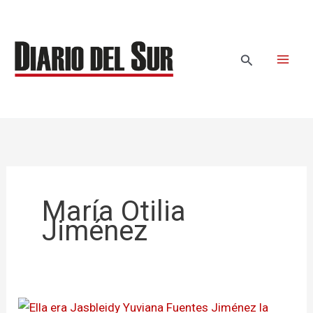
Ir
al
contenido
Buscar
María Otilia
Jiménez
Ella