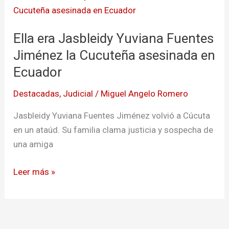
era
Jasbleidy
Ella era Jasbleidy Yuviana Fuentes
Yuviana
Fuentes
Jiménez la Cucuteña asesinada en
Jiménez
Ecuador
la
Destacadas
,
Judicial
/
Miguel Angelo Romero
Cucuteña
asesinada
Jasbleidy Yuviana Fuentes Jiménez volvió a Cúcuta
en
en un ataúd. Su familia clama justicia y sospecha de
Ecuador
una amiga
Leer más »