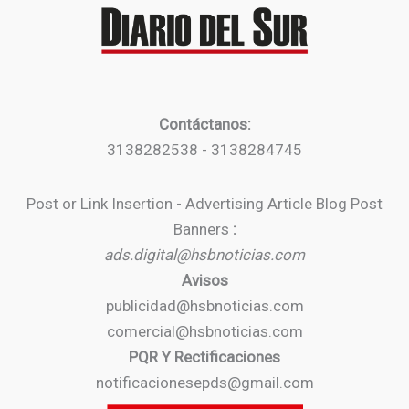
Contáctanos:
3138282538 - 3138284745
Post or Link Insertion - Advertising Article Blog Post
Banners
:
ads.digital@hsbnoticias.com
Avisos
publicidad@hsbnoticias.com
comercial@hsbnoticias.com
PQR Y Rectificaciones
notificacionesepds@gmail.com